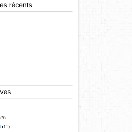
les récents
ives
(5)
t
(11)