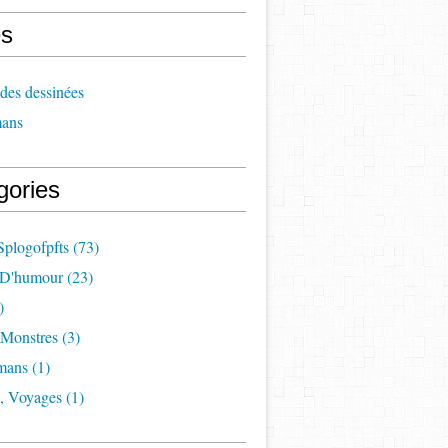
s
des dessinées
ans
gories
Splogofpfts
(73)
 D'humour
(23)
)
 Monstres
(3)
mans
(1)
, Voyages
(1)