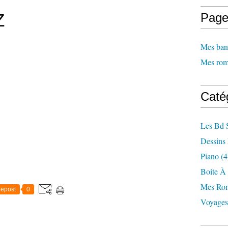
Z
Page
Mes ban
Mes rom
Caté
Les Bd 
Dessins
Piano
(4
Boite À
Mes Ro
epost
0
Voyages