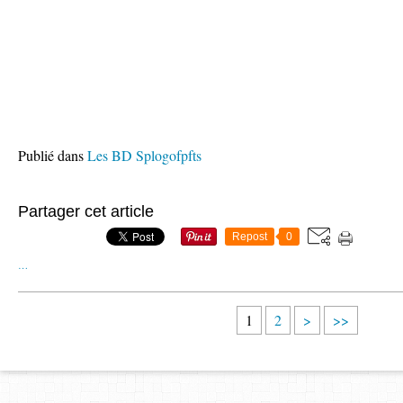
Publié dans
Les BD Splogofpfts
Partager cet article
Repost
0
…
1
2
>
>>