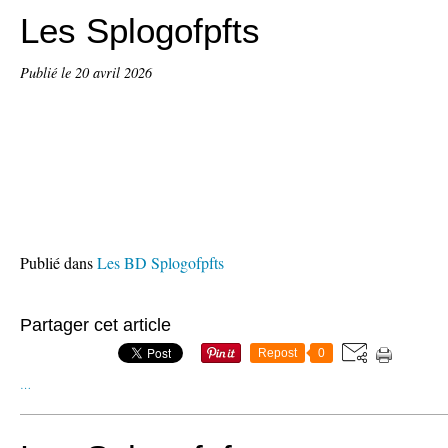
Les Splogofpfts
Publié le
20 avril 2026
Publié dans
Les BD Splogofpfts
Partager cet article
Repost
0
…