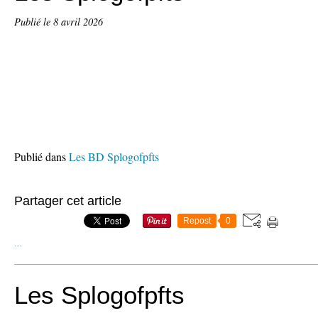
Publié le
8 avril 2026
Publié dans
Les BD Splogofpfts
Partager cet article
Repost
0
…
Les Splogofpfts