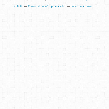
C.G.U.
Cookies et données personnelles
Préférences cookies